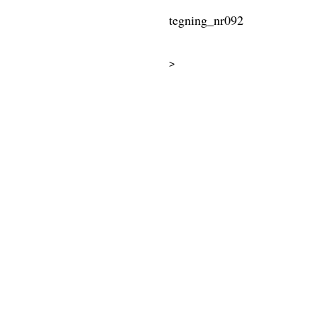
tegning_nr092
>