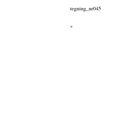
tegning_nr045
>